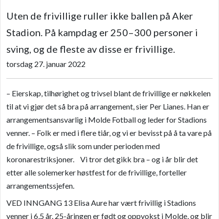
Uten de frivillige ruller ikke ballen på Aker
Stadion. På kampdag er 250–300 personer i
sving, og de fleste av disse er frivillige.
torsdag 27. januar 2022
– Eierskap, tilhørighet og trivsel blant de frivillige er nøkkelen
til at vi gjør det så bra på arrangement, sier Per Lianes. Han er
arrangementsansvarlig i Molde Fotball og leder for Stadions
venner. – Folk er med i flere tiår, og vi er bevisst på å ta vare på
de frivillige, også slik som under perioden med
koronarestriksjoner. Vi tror det gikk bra – og i år blir det
etter alle solemerker høstfest for de frivillige, forteller
arrangementssjefen.
VED INNGANG 13 Elisa Aure har vært frivillig i Stadions
venner i 6,5 år. 25-åringen er født og oppvokst i Molde, og blir