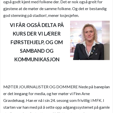
også godt kjent med folkene der. Det er nok også greit for
gjestene at de møter de samme folkene. Og det er bestandig
god stemnin
g på stadion!, me
ner losjesjefen.
VI FÅR OGSÅ DELTA PÅ
KURS D
ER VI LÆRER
FØRSTEHJELP,
OG OM
SAMB
AND OG
KOMMUNIKASJON
MØTER JOURNALISTER OG DOMMERE Nede på baneplan
er det inngang for media, og her møter vi Finn Arne
Gravdehaug. Han er nå i sin 24. sesong som frivillig i MFK. I
starten var ha
n med på å sette opp adgangssystemet på gamle