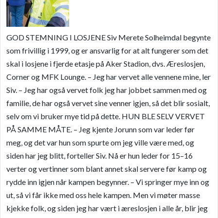
GOD STEMNING I LOSJENE Siv Merete Solheimdal begynte
som frivillig i 1999, og er ansvarlig for at alt fungerer som det
skal i losjene i fjerde etasje på Aker Stadion, dvs. Æreslosjen,
Corner og MFK Lounge. – Jeg har vervet alle vennene mine, ler
Siv. – Jeg har også vervet folk jeg har jobbet s
ammen med og
familie, de har også vervet sine venner igjen, så det blir sosialt,
selv om vi bruker mye tid på dette. HUN BLE SELV VERVET
PÅ SAMME MÅTE. – Jeg kjente Jorunn som var leder før
meg, og det var hun som spurte
om jeg ville være med, og
siden har jeg blitt, forteller Siv. Nå er hun leder for 15–16
verter og vertinner som blant annet skal servere før kamp og
rydde inn igjen når kampen begynner. – Vi springer mye inn og
ut, så vi får ikke med oss hele kampen. Men vi møter masse
kjekke folk, og siden jeg har vært i æreslosjen i alle år, blir jeg