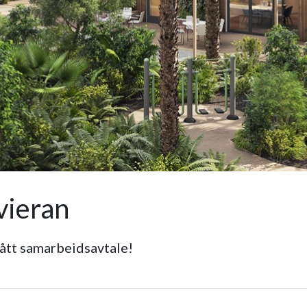
ovieran
tt samarbeidsavtale!